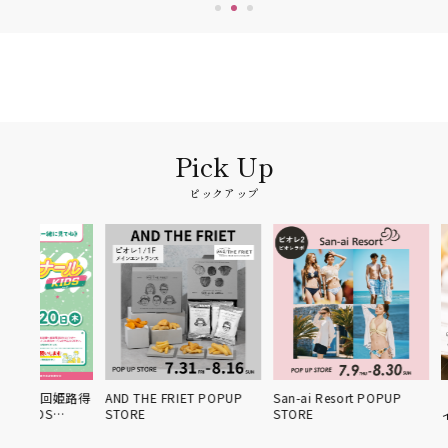
ピックアップ
3回姫路得
AND THE FRIET POPUP
San-ai Resort POPUP
【7/15 
S…
STORE
STORE
ィスリー