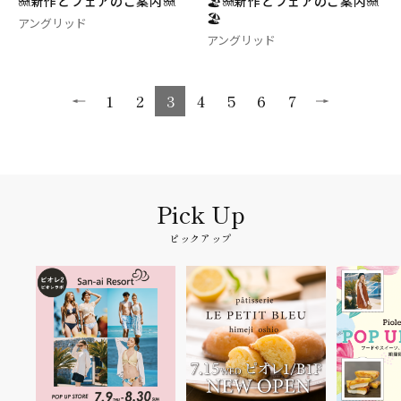
🪼新作とフェアのご案内🪼
🏖️🪼新作とフェアのご案内🪼
🏖️
アングリッド
アングリッド
1
2
3
4
5
6
7
ピックアップ