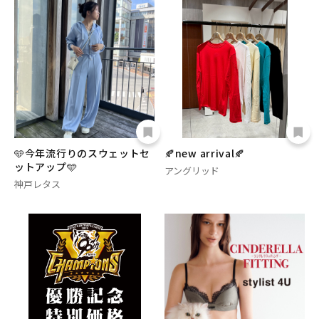
🩵今年流行りのスウェットセ
🍂new arrival🍂
ットアップ🩵
アングリッド
神戸レタス