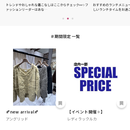
ここからチェック👀✨フ
おすすめのランチメニューを集めました！ピオレ姫路で楽
夏
しいランチタイムをお過ごし…
ア
期間限定 一覧
🍂new arrival🍂
【イベント開催✧】
アングリッド
レディラックルカ