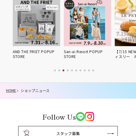
姫路得
AND THE FRIET POPUP
San-ai Resort POPUP
【7/15 NE
STORE
STORE
ィスリー 
HOME
ショップニュース
Follow Us
スタッフ募集