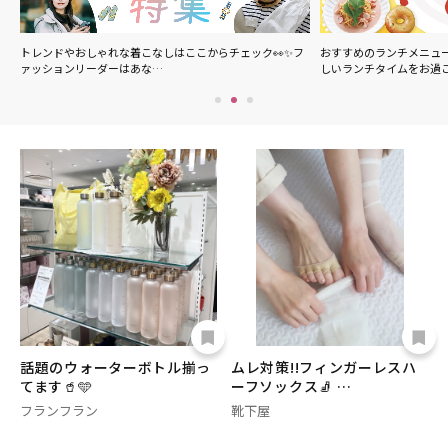
の
トレンドやおしゃれな着こなしはここからチェック👀✨フ
おすすめのランチメニュ
ァッションリーダーはあな…
しいランチタイムをお過
話題のウォーターボトル揃っ
ムレ対策!!フィンガーレスハ
てます🥤🩵
ーフソックス🧦 …
フランフラン
靴下屋