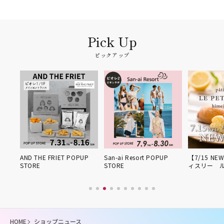
ピックアップ
姫路得
AND THE FRIET POPUP
San-ai Resort POPUP
【7/15 NE
STORE
STORE
ィスリー 
HOME
ショップニュース