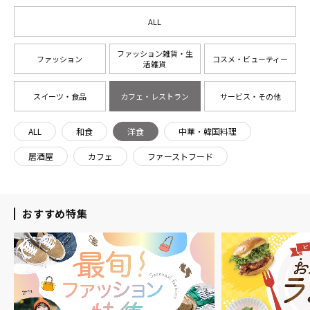
ALL
ファッション雑貨・生
ファッション
コスメ・ビューティー
活雑貨
スイーツ・食品
カフェ・レストラン
サービス・その他
ALL
和食
洋食
中華・韓国料理
居酒屋
カフェ
ファーストフード
おすすめ特集