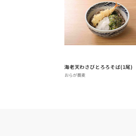
海老天わさびとろろそば(1尾)
おらが蕎麦