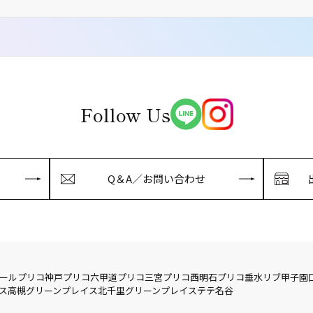
Follow Us
Q＆A／お問い合わせ
ール
プリコ神戸
プリコ六甲道
プリコ三宮
プリコ西明石
プリコ垂水
リブ
甲子園
ス
高槻グリーンプレイス
北千里グリーンプレイス
テテ名谷