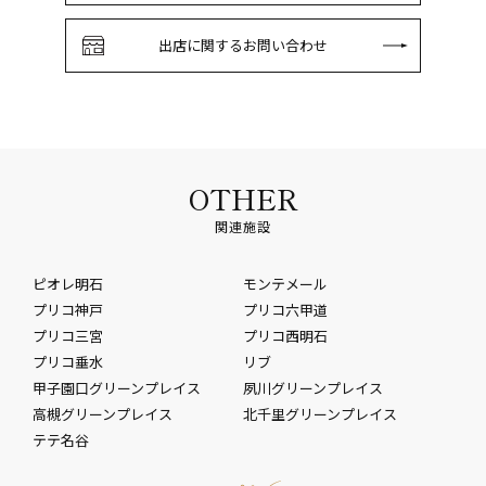
出店に関するお問い合わせ
OTHER
関連施設
ピオレ明石
モンテメール
プリコ神戸
プリコ六甲道
プリコ三宮
プリコ西明石
プリコ垂水
リブ
甲子園口グリーンプレイス
夙川グリーンプレイス
高槻グリーンプレイス
北千里グリーンプレイス
テテ名谷