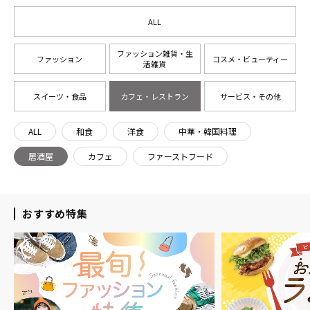
ALL
ファッション雑貨・生
ファッション
コスメ・ビューティー
活雑貨
スイーツ・食品
カフェ・レストラン
サービス・その他
ALL
和食
洋食
中華・韓国料理
居酒屋
カフェ
ファーストフード
おすすめ特集