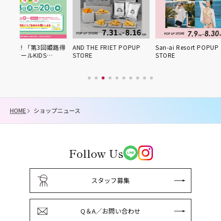
第3回姫路得
AND THE FRIET POPUP
San-ai Resort POPUP
【7/1
IDS…
STORE
STORE
ィス
HOME
ショップニュース
Follow Us
スタッフ募集
Q＆A／お問い合わせ