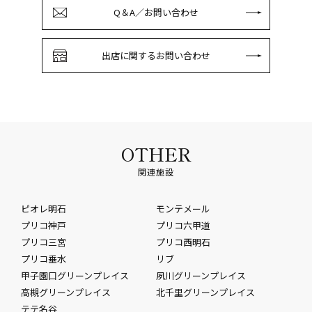
Q＆A／お問い合わせ
出店に関するお問い合わせ
OTHER
関連施設
ピオレ明石
モンテメール
プリコ神戸
プリコ六甲道
プリコ三宮
プリコ西明石
プリコ垂水
リブ
甲子園口グリーンプレイス
夙川グリーンプレイス
高槻グリーンプレイス
北千里グリーンプレイス
テテ名谷