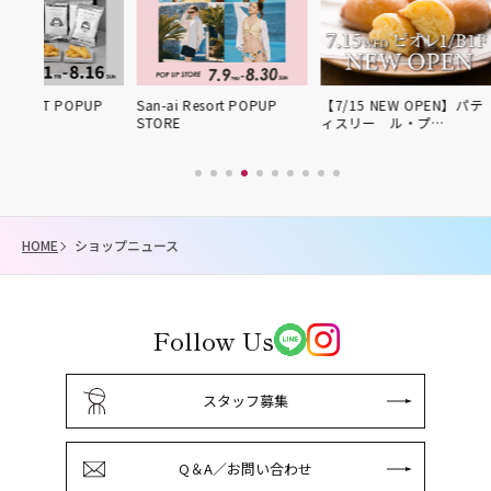
OPUP
San-ai Resort POPUP
【7/15 NEW OPEN】パテ
期間限定P
STORE
ィスリー ル・プ…
HOME
ショップニュース
Follow Us
スタッフ募集
Q＆A／お問い合わせ