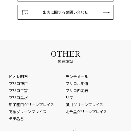
出店に関するお問い合わせ
OTHER
関連施設
ピオレ明石
モンテメール
プリコ神戸
プリコ六甲道
プリコ三宮
プリコ西明石
プリコ垂水
リブ
甲子園口グリーンプレイス
夙川グリーンプレイス
高槻グリーンプレイス
北千里グリーンプレイス
テテ名谷