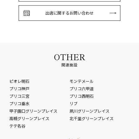
出店に関するお問い合わせ
OTHER
関連施設
ピオレ明石
モンテメール
プリコ神戸
プリコ六甲道
プリコ三宮
プリコ西明石
プリコ垂水
リブ
甲子園口グリーンプレイス
夙川グリーンプレイス
高槻グリーンプレイス
北千里グリーンプレイス
テテ名谷