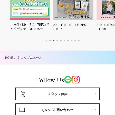
対象! 「第3回姫路得
AND THE FRIET POPUP
San-ai Resort POPUP
ミナールKIDS…
STORE
STORE
HOME
ショップニュース
Follow Us
スタッフ募集
Q＆A／お問い合わせ