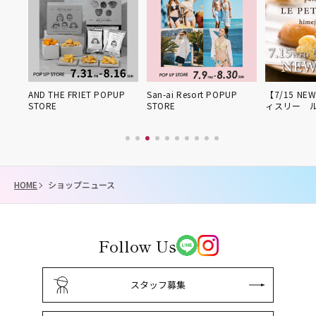
姫路得
AND THE FRIET POPUP
San-ai Resort POPUP
【7/15 NE
STORE
STORE
ィスリー 
HOME
ショップニュース
Follow Us
スタッフ募集