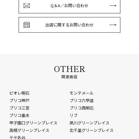
Q＆A／お問い合わせ
出店に関するお問い合わせ
OTHER
関連施設
ピオレ明石
モンテメール
プリコ神戸
プリコ六甲道
プリコ三宮
プリコ西明石
プリコ垂水
リブ
甲子園口グリーンプレイス
夙川グリーンプレイス
高槻グリーンプレイス
北千里グリーンプレイス
テテ名谷