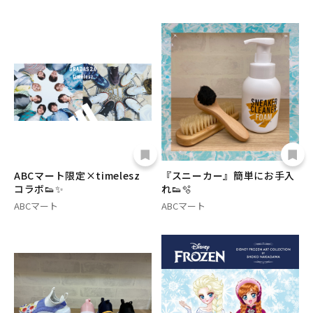
ABCマート限定×timelesz
『スニーカー』簡単にお手入
コラボ👟✨
れ👟🫧
ABCマート
ABCマート