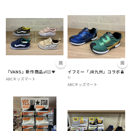
『VANS』新作商品👶🏻‪‪💗
イフミー「JR九州」コラボ🚊
✨
ABCキッズマート
ABCキッズマート