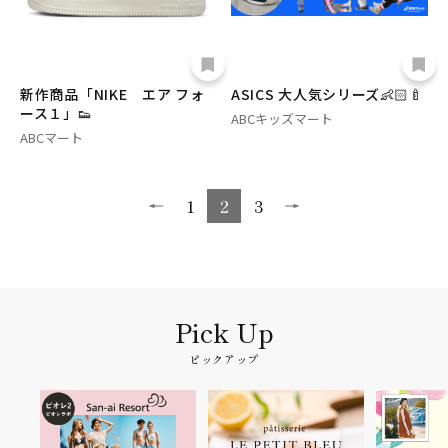
新作商品「NIKE エア フォ
ASICS 大人気シリーズ👶🏻‪‪🍼
ース１」👟
ABCキッズマート
ABCマート
1
2
3
ピックアップ