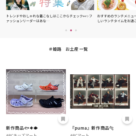
フ
おすすめのランチメニューを集めました！ピオレ姫路で楽
夏をもっと涼しく、もっ
しいランチタイムをお過ごし…
アイテムを厳選しました
姫路 お土産 一覧
新作商品🐟🐠🐡
『puma』新作商品🐅
ABCキッズマート
ABCマート