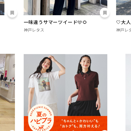
一味違うサマーツイード🩵🌻
🤍大
神戸レタス
神戸レ