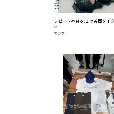
リピート率Ｎｏ.１の谷間メイ
✨
アンフィ