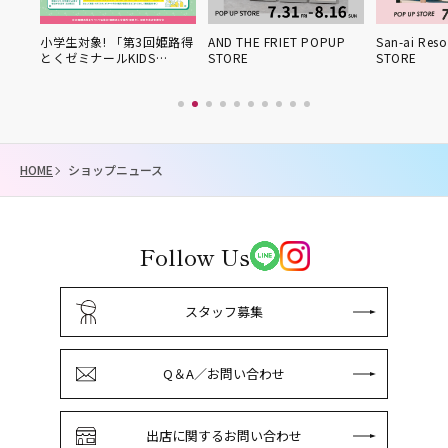
学生対象! 「第3回姫路得
AND THE FRIET POPUP
San-ai Resort POPU
くゼミナールKIDS…
STORE
STORE
HOME
ショップニュース
Follow Us
スタッフ募集
Q＆A／お問い合わせ
出店に関するお問い合わせ