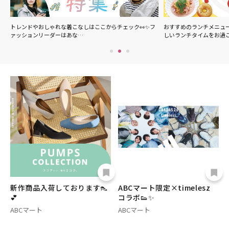
の
トレンドやおしゃれな着こなしはここからチェック👀✨フ
おすすめのランチメニュ
ァッションリーダーはあな…
しいランチタイムをお過
新作商品入荷しております👠
ABCマート限定×timelesz
💕
コラボ👟✨
ABCマート
ABCマート