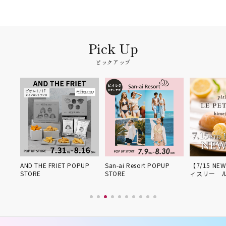
ピックアップ
姫路得
AND THE FRIET POPUP
San-ai Resort POPUP
【7/15 NE
STORE
STORE
ィスリー 