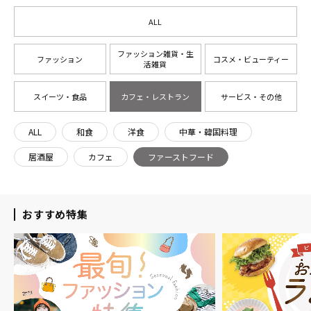
ALL
ファッション雑貨・生
ファッション
コスメ・ビューティー
活雑貨
スイーツ・食品
カフェ・レストラン
サービス・その他
ALL
和食
洋食
中華・韓国料理
居酒屋
カフェ
ファーストフード
おすすめ特集