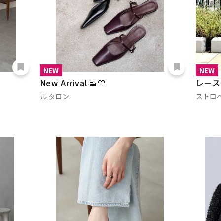
NEW
NEW
New Arrival 👟🤍
レース
ル タロン
ストロ