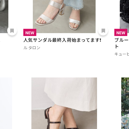
NEW
NEW
ス
人気サンダル最終入荷始まってます❗️
ブルー
ト
ル タロン
キュー