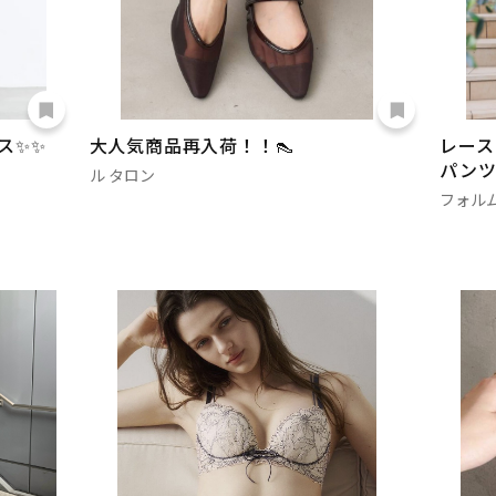
ス✨✨
大人気商品再入荷！！👠
レース
パンツ
ル タロン
フォル