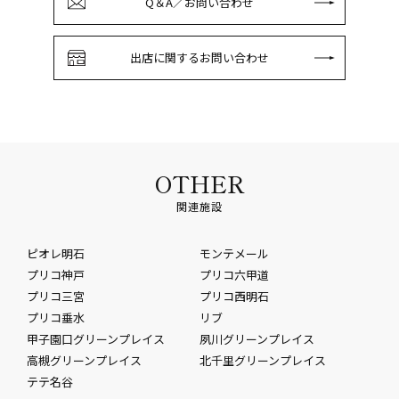
Q＆A／お問い合わせ
出店に関するお問い合わせ
OTHER
関連施設
ピオレ明石
モンテメール
プリコ神戸
プリコ六甲道
プリコ三宮
プリコ西明石
プリコ垂水
リブ
甲子園口グリーンプレイス
夙川グリーンプレイス
高槻グリーンプレイス
北千里グリーンプレイス
テテ名谷