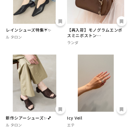
レインシューズ特集☔️✨
【再入荷】モノグラムエンボ
スミニボストン…
ル タロン
ランダ
新作シアーシューズ✨💕
Icy Veil
ル タロン
エテ