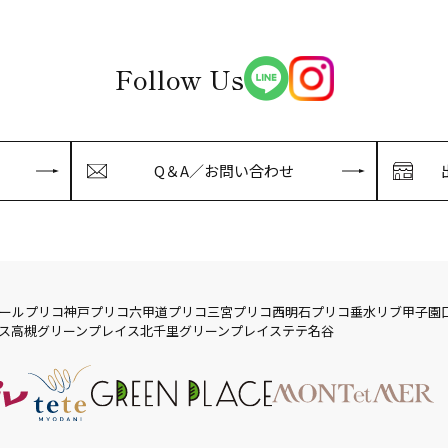
Follow Us
Q＆A／お問い合わせ
ール
プリコ神戸
プリコ六甲道
プリコ三宮
プリコ西明石
プリコ垂水
リブ
甲子園
ス
高槻グリーンプレイス
北千里グリーンプレイス
テテ名谷