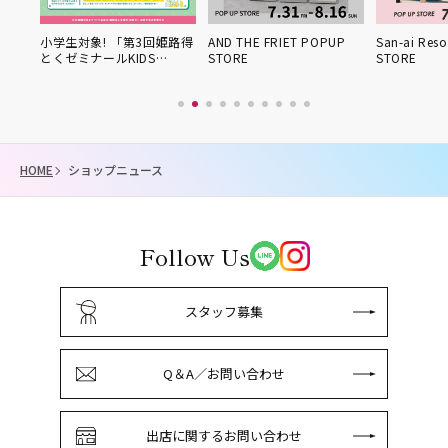
小学生対象! 「第3回姫路得
AND THE FRIET POPUP
San-ai Res
とくゼミナールKIDS…
STORE
STORE
HOME
ショップニュース
Follow Us
スタッフ募集
Q＆A／お問い合わせ
出店に関するお問い合わせ