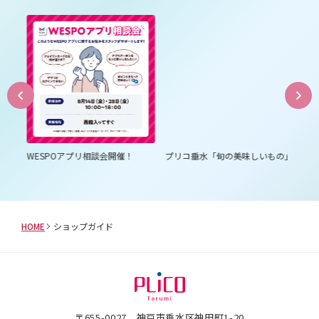
は３
WESPOアプリ相談会開催！
プリコ垂水「旬の美味しいもの」
プ
ム
HOME
ショップガイド
〒655-0027 神戸市垂水区神田町1-20