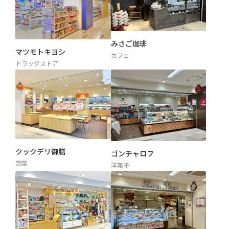
みさご珈琲
マツモトキヨシ
カフェ
ドラッグストア
クックデリ御膳
ゴンチャロフ
惣菜
洋菓子