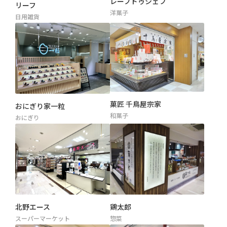
レーブドゥシェフ
リーフ
洋菓子
日用雑貨
菓匠 千鳥屋宗家
おにぎり家一粒
和菓子
おにぎり
北野エース
鶏太郎
スーパーマーケット
惣菜