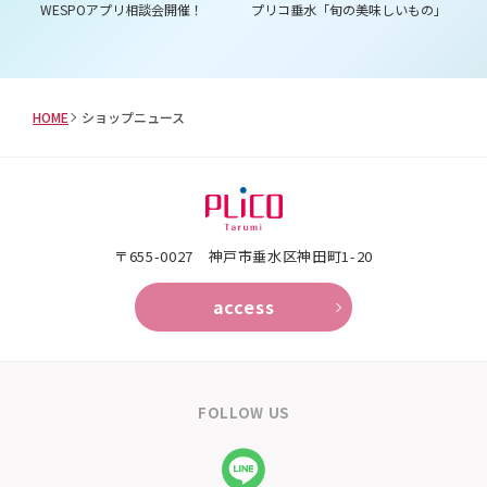
は３
WESPOアプリ相談会開催！
プリコ垂水「旬の美味しいもの」
プ
ム
HOME
ショップニュース
〒655-0027 神戸市垂水区神田町1-20
access
FOLLOW US