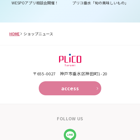
は３
WESPOアプリ相談会開催！
プリコ垂水「旬の美味しいもの」
プ
ム
HOME
ショップニュース
〒655-0027 神戸市垂水区神田町1-20
access
FOLLOW US