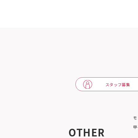
スタッフ募集
モ
甲
OTHER