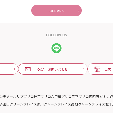
access
FOLLOW US
Q&A／お問い合わせ
出店
ンテメール
リブ
プリコ神戸
プリコ六甲道
プリコ三宮
プリコ西明石
ピオレ
子園口グリーンプレイス
夙川グリーンプレイス
高槻グリーンプレイス
北千