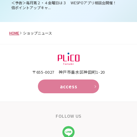
員様
＜予告＞毎月第２・４金曜日は３
WESPOアプリ相談会開催！
プ
倍ポイントアップキャ...
HOME
ショップニュース
〒655-0027 神戸市垂水区神田町1-20
access
FOLLOW US