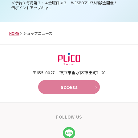
員様
＜予告＞毎月第２・４金曜日は３
WESPOアプリ相談会開催！
プ
倍ポイントアップキャ...
HOME
ショップニュース
〒655-0027 神戸市垂水区神田町1-20
access
FOLLOW US