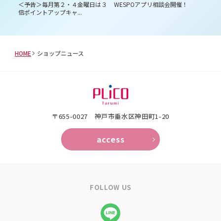
員様
＜予告＞毎月第２・４金曜日は３
WESPOアプリ相談会開催！
プ
倍ポイントアップキャ...
HOME
ショップニュース
〒655-0027 神戸市垂水区神田町1-20
access
FOLLOW US