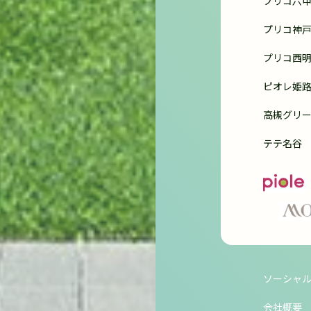
プリコ六
プリコ神
プリコ西
ピオレ姫
高槻グリー
テテ名谷
ソーシャ
会社概要