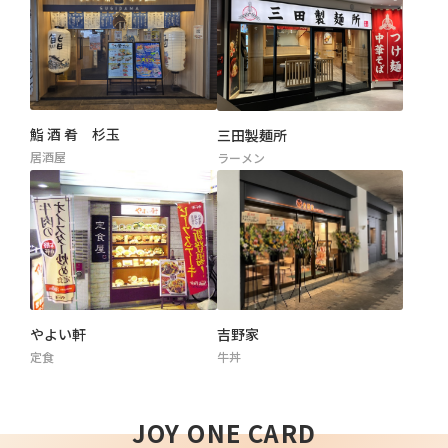
鮨 酒 肴 杉玉
三田製麺所
居酒屋
ラーメン
吉野家
やよい軒
牛丼
定食
JOY ONE CARD