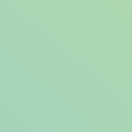
開催期間
4.1 Tue~3.31 Wed
WESTERアプリで実施中！おすすめ店舗を利用
でポイントをGET
＼WESTERアプリで実施中！／
お客様の日々のご利用状況から、一人ひとりに合ったオススメの
6店舗で購買条件を達成いただくと、WESTERポイントを高還元
率でプレゼント🎁