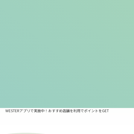
高槻グリーンプレイスも！たま
毎月2日はWESTERポイントが
る！つかえる！WESTERポイ
4倍たまる！西の日！
ント
イベントTOPへ戻る
TOP
イベント
WESTERアプリで実施中！おすすめ店舗を利用でポイントをGET