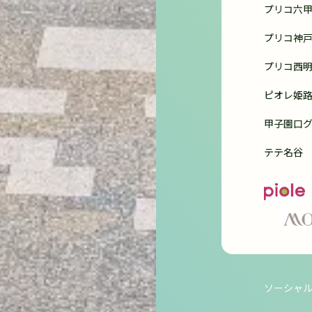
プリコ六
プリコ神
プリコ西
ピオレ姫
甲子園口
テテ名谷
ソーシャ