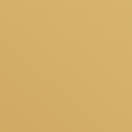
米国シアトル発祥のスペシャルティコーヒーショップ。
「地域社会に根ざしたコミュニティーカフェとなる」を理念に、
一杯一杯手作りの本格的なコーヒーと寛ぎの空間を提供していま
す。