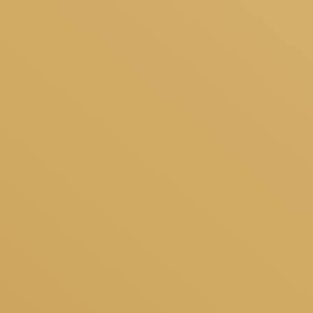
カテゴリー
カフェ
営業時間
平日 7：30〜21：00
土日祝 8：00〜21：00
フロア
北ゾーン1F
電話番号
078-742-9595
座席数
50
設備・その他​
店内Wi-fi