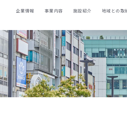
企業情報
事業内容
施設紹介
地域との取
施設紹介
施設紹介トップ
トップ
ピオレ
モンテメール
運営
企業理念
リブ
プリコ
沿革
グリーンプレイス
テテ