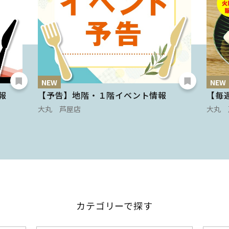
NEW
NEW
報
【予告】地階・１階イベント情報
【毎
大丸 芦屋店
大丸 
カテゴリーで探す