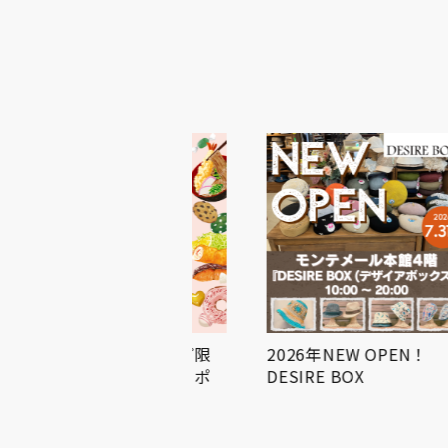
食・食品ショップ限
2026年NEW OPEN！

偶数月は３倍クーポ
DESIRE BOX
信…