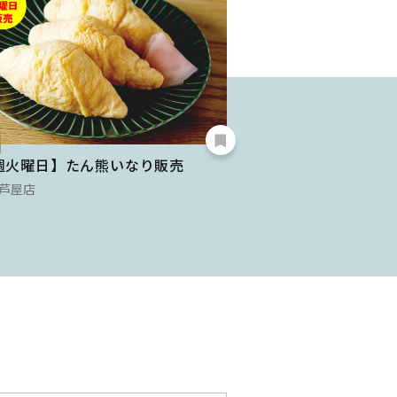
NEW
週火曜日】たん熊いなり販売
〈マイスター工房八
寿司」…
芦屋店
大丸 芦屋店