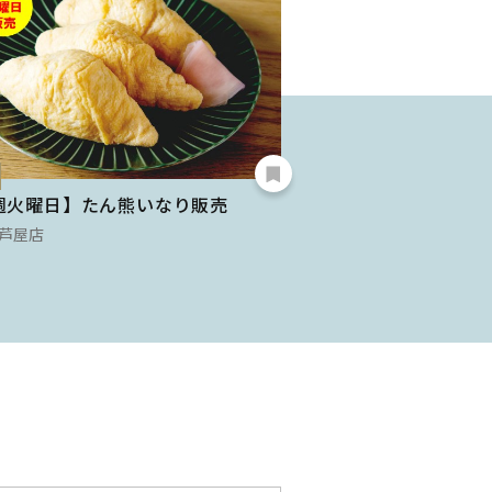
NEW
週火曜日】たん熊いなり販売
〈マイスター工房八
寿司」…
芦屋店
大丸 芦屋店