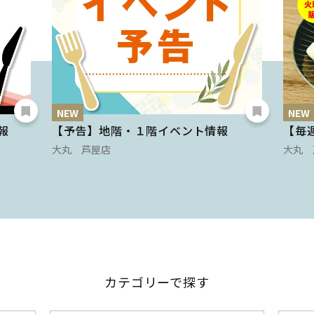
NEW
NEW
報
【予告】地階・１階イベント情報
【毎
大丸 芦屋店
大丸 
カテゴリーで探す