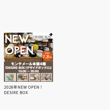
2026年NEW OPEN！
🦴【芦屋市フレイル予防
DESIRE BOX
事業】骨密度・体組成 測
定…