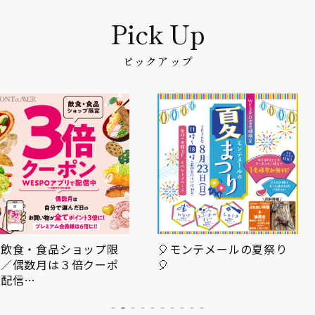
ピックアップ
＼飲食・食品ショップ限
🎈モンテメールの夏祭り
定／偶数月は３倍クーポ
🎈
ン配信…