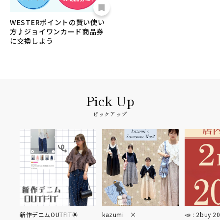
WESTERポイントの賢い使い
方♪ジョイワンカード商品券
に交換しよう
ピックアップ
ニムOUTFIT🌟
kazumi ×
📣 : 2buy 20%OFF ✨