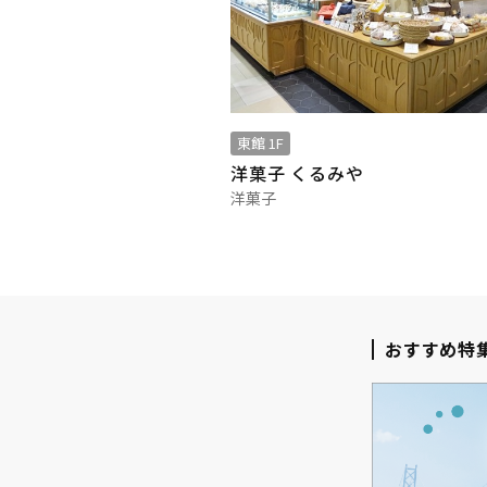
東館 1F
洋菓子 くるみや
洋菓子
おすすめ特