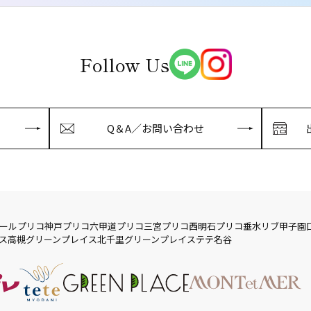
Follow Us
Q＆A／お問い合わせ
ール
プリコ神戸
プリコ六甲道
プリコ三宮
プリコ西明石
プリコ垂水
リブ
甲子園
ス
高槻グリーンプレイス
北千里グリーンプレイス
テテ名谷