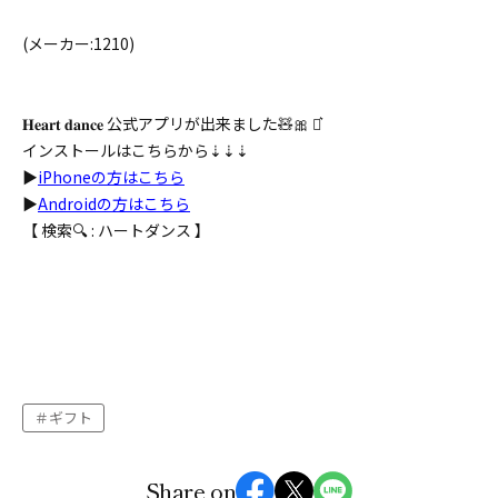
(メーカー:1210)
𝐇𝐞𝐚𝐫𝐭 𝐝𝐚𝐧𝐜𝐞 公式アプリが出来ました🧸🎀 ⋆͛
インストールはこちらから⇣⇣⇣
▶️
iPhoneの方はこちら
▶️
Androidの方はこちら
【 検索🔍 : ハートダンス 】
ギフト
Share on