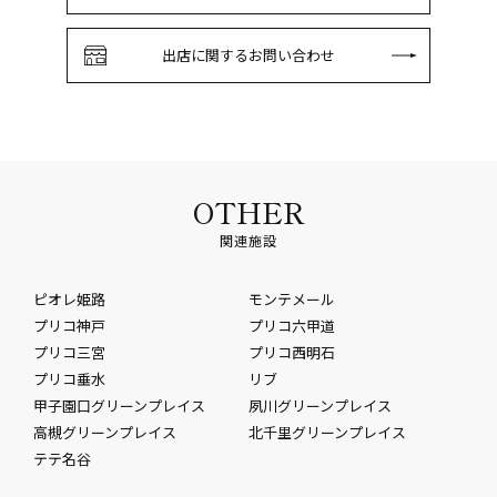
出店に関するお問い合わせ
OTHER
関連施設
ピオレ姫路
モンテメール
プリコ神戸
プリコ六甲道
プリコ三宮
プリコ西明石
プリコ垂水
リブ
甲子園口グリーンプレイス
夙川グリーンプレイス
高槻グリーンプレイス
北千里グリーンプレイス
テテ名谷