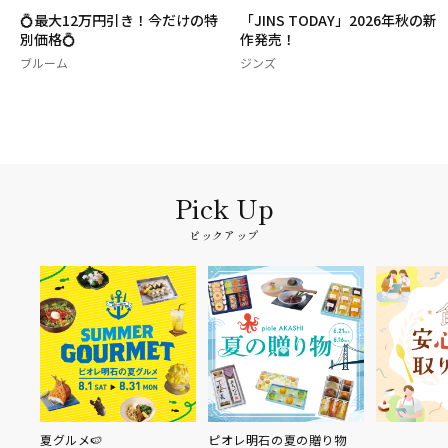
の特
「JINS TODAY」2026年秋の新
8月誕生石・誕生花🌻
作発売！
ブルーム
ジンズ
ピックアップ
夏グルメ🍉
ピオレ明石の夏の贈り物