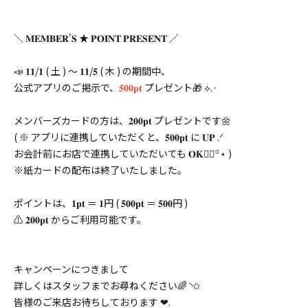
＼ 𝐌𝐄𝐌𝐁𝐄𝐑'𝐒 ★ 𝐏𝐎𝐈𝐍𝐓 𝐏𝐑𝐄𝐒𝐄𝐍𝐓 ／
📣 𝟏𝟏/𝟏 ( 土 ) 〜 𝟏𝟏/𝟓 ( 木 ) の期間中、
公式アプリのご掲示で、
𝟓𝟎𝟎𝐩𝐭
プレゼント🎁 ⟡.·
メンバーズカードの方は、𝟐𝟎𝟎𝐩𝐭 プレゼントです🌼
( ※ アプリに連携していただくと、𝟓𝟎𝟎𝐩𝐭 に 𝐔𝐏 .ᐟ
お会計前にお店で連携していただいても 𝐎𝐊👌🏻꙳⋆ )
※紙カードの配布は終了いたしました。
ポイントは、𝟏𝐩𝐭 ＝ 𝟏円 ( 𝟓𝟎𝟎𝐩𝐭 ＝ 𝟓𝟎𝟎円 )
⚠️ 𝟐𝟎𝟎𝐩𝐭 からご利用可能です。
キャンペーンにつきまして
詳しくはスタッフまでお尋ねください🌈 ◝✩
皆様のご来店お待ちしております ❤︎.