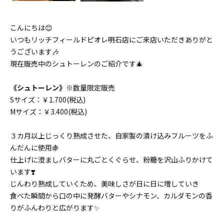
こんにちは😊
いつもリッチフィールドピオレ明石店にご来店いただきありがと
うございます🎶
現在販売中のシュトーレンのご紹介です🎄
《シュトーレン》
※数量限定販売
Sサイズ：￥1.700(税込)
Mサイズ：￥3.400(税込)
３カ月以上じっくり熟成させた、自家製の漬け込みフルーツをふ
んだんに使用🍇
仕上げに澄ましバターに丸ごとくぐらせ、粉糖を沢山ふりかけて
います❣️
じんわり熟成していくため、美味しさが日に日に増していき
食べた瞬間から口の中に発酵バターやシナモン、カルダモンの香
りがふんわりと広がります✨