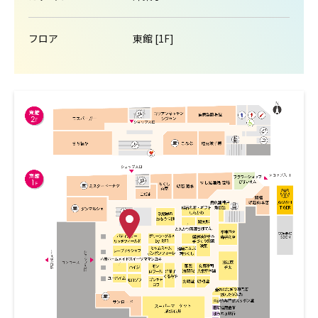
フロア
東館 [1F]