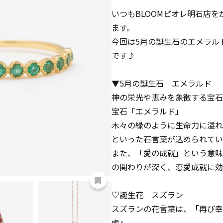
いつもBLOOMピオレ明石店
ます。
今回は5月の誕生石のエメラル
です♪
▼5月の誕生石 エメラルド
神の栄光や恵みを象徴する宝石
宝石「エメラルド」
木々の緑のように生命力に溢れ
といった石言葉が込められてい
また、「愛の成就」という意味
の関わりが深く、恋愛成就に効
♡
誕生花 スズラン
スズランの花言葉は、
「
再び幸
虚
」