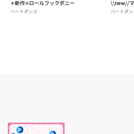
✳新作✳ロールフックポニー
\\new//マグ
ハートダンス
ハートダンス