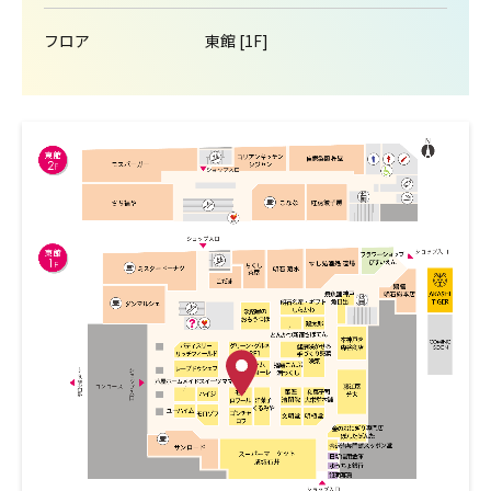
フロア
東館 [1F]