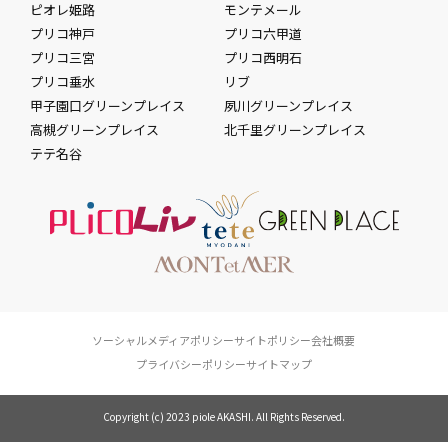
ピオレ姫路
モンテメール
プリコ神戸
プリコ六甲道
プリコ三宮
プリコ西明石
プリコ垂水
リブ
甲子園口グリーンプレイス
夙川グリーンプレイス
高槻グリーンプレイス
北千里グリーンプレイス
テテ名谷
ソーシャルメディアポリシー
サイトポリシー
会社概要
プライバシーポリシー
サイトマップ
Copyright (c) 2023 piole AKASHI. All Rights Reserved.