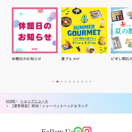
休館日のお知らせ
夏グルメ🍉
ピオレ明石の夏の贈
HOME
ショップニュース
【夏季限定】爽快！シャーベットヘッド＆ネック
Follow Us