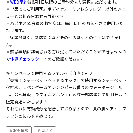
※
WEB予約
は6月1日以降のご予約分より選択いただけます。
※単品でもご利用可。ボディケア・リフレクソロジー以外のメニ
ューとの組み合わせも可能です。
※ハピネス55会員のお客様は、毎月15日のお値引きと併用いた
だけます。
※従業員割引、新店割引などその他の割引との併用はできませ
ん。
※禁忌事項に該当される方は受けていただくことができませんの
で
体調チェックシート
をご確認ください。
キャンペーンで使用するジェルをご自宅でも♪
「爽快！シャーベットヘッド＆ネック」で使用するシャーベット
化粧水、ラベンダー＆オレンジピール香りのウォータージェル
は、公式通販「ラフィネマルシェ」及び一部店舗にて6月1日より
販売開始いたします！
それぞれに有効成分を配合しておりますので、夏の肌ケア・リフ
レッシュにおすすめです。
お得情報
コスメ