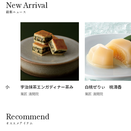
New Arrival
最新ニュース
宇治抹茶エンガディナー茶み
白桃ぜりぃ 桃清香
菓匠 清閑院
菓匠 清閑院
Recommend
オススメアイテム