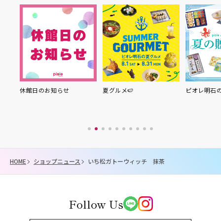
らせ
夏グルメ🍉
ピオレ明石の夏の贈り物
HOME
ショップニュース
いち松ガトーウィッチ 抹茶
Follow Us