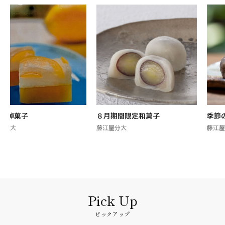
季節の棹菓子
８月期間限定和菓子
藤江屋分大
藤江屋分大
ピックアップ