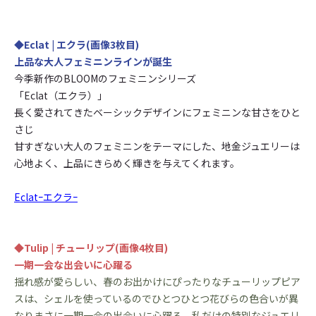
◆Eclat | エクラ(画像3枚目)
上品な大人フェミニンラインが誕生
今季新作のBLOOMのフェミニンシリーズ
「Eclat（エクラ）」
長く愛されてきたベーシックデザインにフェミニンな甘さをひと
さじ
甘すぎない大人のフェミニンをテーマにした、地金ジュエリーは
心地よく、上品にきらめく輝きを与えてくれます。
Eclatｰエクラｰ
◆Tulip | チューリップ(画像4枚目)
一期一会な出会いに心躍る
揺れ感が愛らしい、春のお出かけにぴったりなチューリップピア
スは、シェルを使っているのでひとつひとつ花びらの色合いが異
なりまさに一期一会の出会いに心躍る、私だけの特別なジュエリ