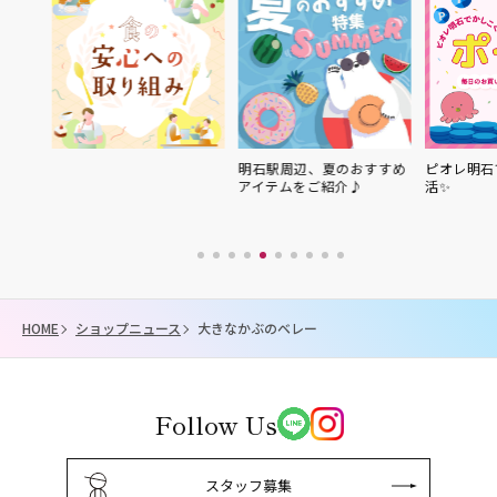
物
明石駅周辺、夏のおすすめ
ピオレ明石
アイテムをご紹介♪
活✨
HOME
ショップニュース
大きなかぶのベレー
Follow Us
スタッフ募集