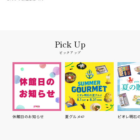
ピックアップ
お知らせ
夏グルメ🍉
ピオレ明石の夏の贈り物