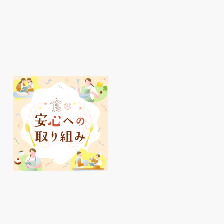
明石駅周辺、夏のおすす
ピオ
めアイテムをご紹介♪
イ活