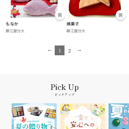
もなか
焼菓子
藤江屋分大
藤江屋分大
1
2
ピックアップ