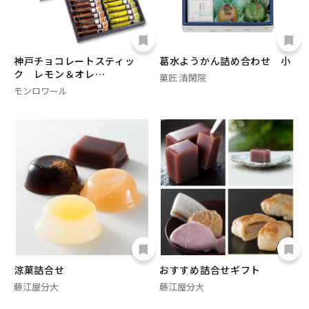
神戸チョコレートスティッ
葛水ようかん詰め合わせ 小
ク レモン＆オレ…
菓匠 清閑院
モンロワール
涼菓詰合せ
おすすめ詰合せギフト
藤江屋分大
藤江屋分大