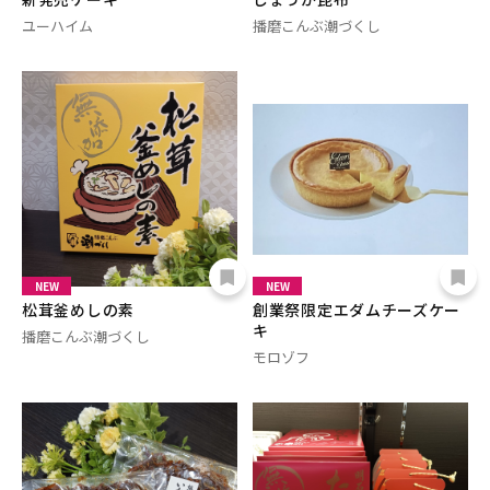
ユーハイム
播磨こんぶ潮づくし
NEW
NEW
松茸釜めしの素
創業祭限定エダムチーズケー
キ
播磨こんぶ潮づくし
モロゾフ