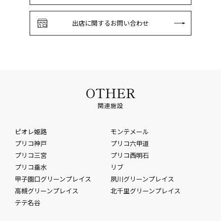
出店に関するお問い合わせ
OTHER
関連施設
ピオレ姫路
モンテメール
プリコ神戸
プリコ六甲道
プリコ三宮
プリコ西明石
プリコ垂水
リブ
甲子園口グリーンプレイス
夙川グリーンプレイス
高槻グリーンプレイス
北千里グリーンプレイス
テテ名谷