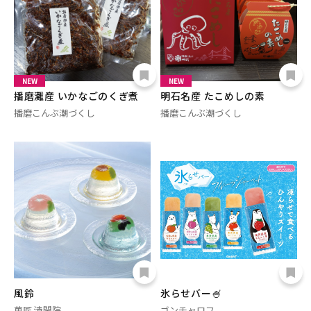
NEW
NEW
播磨灘産 いかなごのくぎ煮
明石名産 たこめしの素
播磨こんぶ潮づくし
播磨こんぶ潮づくし
風鈴
氷らせバー🍧
菓匠 清閑院
ゴンチャロフ