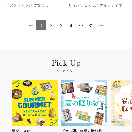
コスメティック はなびし
サマンサモスモス ケイッティオ
1
2
3
4
…
32
ピックアップ
夏グルメ🍉
ピオレ明石の夏の贈り物