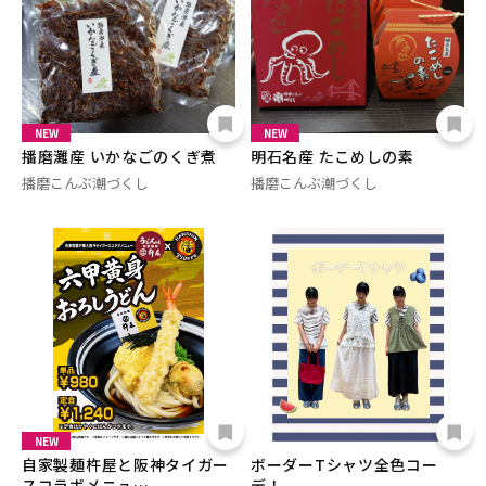
NEW
NEW
播磨灘産 いかなごのくぎ煮
明石名産 たこめしの素
播磨こんぶ潮づくし
播磨こんぶ潮づくし
NEW
自家製麺杵屋と阪神タイガー
ボーダーTシャツ全色コー
スコラボメニュ…
デ！