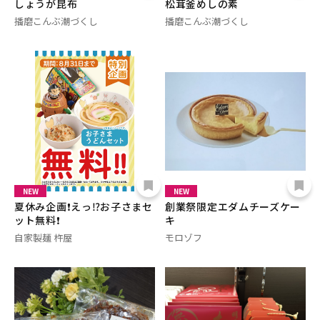
しょうが昆布
松茸釜めしの素
播磨こんぶ潮づくし
播磨こんぶ潮づくし
NEW
NEW
夏休み企画❗️えっ⁉️お子さまセ
創業祭限定エダムチーズケー
ット無料❗️
キ
自家製麺 杵屋
モロゾフ