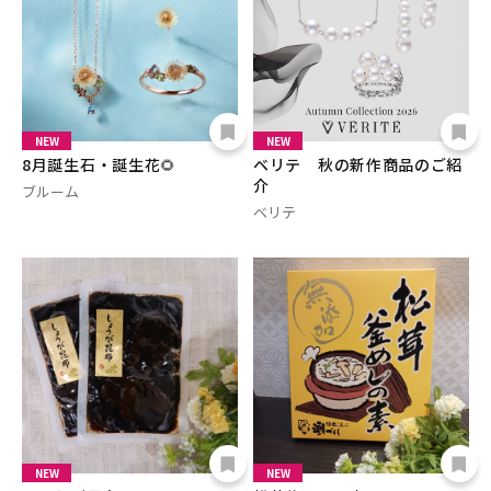
NEW
NEW
8月誕生石・誕生花🌻
ベリテ 秋の新作商品のご紹
介
ブルーム
ベリテ
NEW
NEW