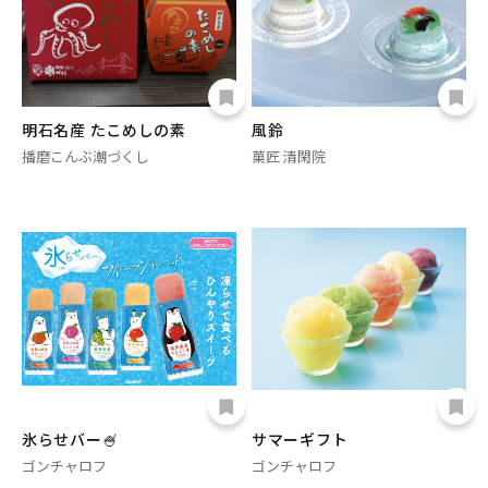
明石名産 たこめしの素
風鈴
播磨こんぶ潮づくし
菓匠 清閑院
氷らせバー🍧
サマーギフト
ゴンチャロフ
ゴンチャロフ