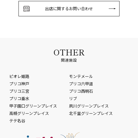
出店に関するお問い合わせ
OTHER
関連施設
ピオレ姫路
モンテメール
プリコ神戸
プリコ六甲道
プリコ三宮
プリコ西明石
プリコ垂水
リブ
甲子園口グリーンプレイス
夙川グリーンプレイス
高槻グリーンプレイス
北千里グリーンプレイス
テテ名谷