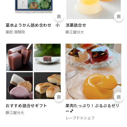
葛水ようかん詰め合わせ 小
涼菓詰合せ
菓匠 清閑院
藤江屋分大
おすすめ詰合せギフト
果肉たっぷり！ぷるぷるゼリ
ー💕
藤江屋分大
レーブドゥシェフ